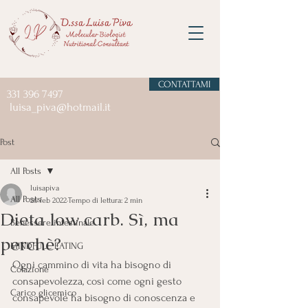
CONTATTAMI
331 396 7497
luisa_piva@hotmail.it
Post
All Posts
luisapiva
All Posts
26 feb 2022
Tempo di lettura: 2 min
Dieta low carb. Sì, ma
Benessere intestinale
perchè?
MINDFULL EATING
Ogni cammino di vita ha bisogno di 
Colazione
consapevolezza, così come ogni gesto 
Carico glicemico
consapevole ha bisogno di conoscenza e 