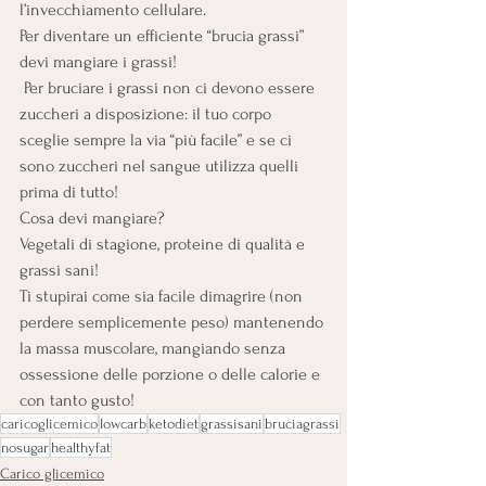
l’invecchiamento cellulare.
Per diventare un efficiente “brucia grassi” 
devi mangiare i grassi!
 Per bruciare i grassi non ci devono essere 
zuccheri a disposizione: il tuo corpo 
sceglie sempre la via “più facile” e se ci 
sono zuccheri nel sangue utilizza quelli 
prima di tutto!
Cosa devi mangiare? 
Vegetali di stagione, proteine di qualità e 
grassi sani!
Ti stupirai come sia facile dimagrire (non 
perdere semplicemente peso) mantenendo 
la massa muscolare, mangiando senza 
ossessione delle porzione o delle calorie e 
con tanto gusto!
caricoglicemico
lowcarb
ketodiet
grassisani
bruciagrassi
nosugar
healthyfat
Carico glicemico