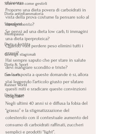
chiarezza.
Sfizi e Vizi: come gestirli
Proporre una dieta povera di carboidrati in 
Dieta antinfiammatoria
vista della prova costume fa pensare solo al 
Superfood
dimagrimento?
Se pensi ad una dieta low carb, ti immagini 
Menopausa
una dieta iperproteica?
Dieta e fertilità
Quando vuoi perdere peso elimini tutti i 
grassi?
Consigli stagionali
Hai sempre saputo che per stare in salute 
Dieta & Sport
devi mangiare scondito e triste?
Se la risposta a queste domande è sì, allora 
Low carb
stai leggendo l’articolo giusto per sfatare 
Runner world
questi miti e sradicare queste convinzioni 
Dieta Vegan
sbagliate!
Negli ultimi 40 anni si è diffusa la fobia del 
“grasso” e la stigmatizzazione del 
colesterolo con il contestuale aumento del 
consumo di carboidrati raffinati, zuccheri 
semplici e prodotti “light”.