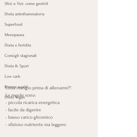
Sfizi e Vizi: come gestirli
Dieta antinfiammatoria
Superfood
Menopausa
Dieta e fertilità
Consigli stagionali
Dieta & Sport
Low carb
Runner world
Cosa mangio prima di allenarmi?! 
Le regole sono:
Dieta Vegan
- piccola ricarica energetica 
- facile da digerire 
- basso carico glicemico 
- sfizioso nutriente ma leggero 