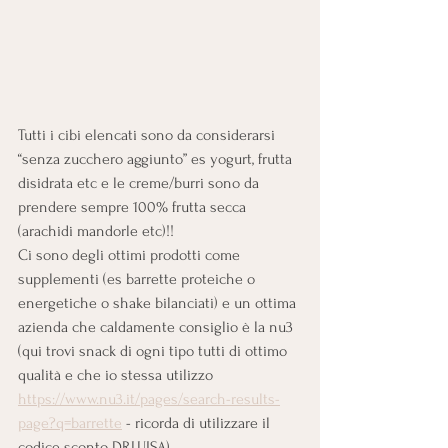
Tutti i cibi elencati sono da considerarsi 
“senza zucchero aggiunto” es yogurt, frutta 
disidrata etc e le creme/burri sono da 
prendere sempre 100% frutta secca 
(arachidi mandorle etc)!! 
Ci sono degli ottimi prodotti come 
supplementi (es barrette proteiche o 
energetiche o shake bilanciati) e un ottima 
azienda che caldamente consiglio è la nu3 
(qui trovi snack di ogni tipo tutti di ottimo 
qualità e che io stessa utilizzo 
https://www.nu3.it/pages/search-results-
page?q=barrette
 - ricorda di utilizzare il 
codice sconto DRLUISA).