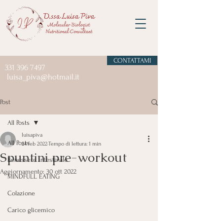
CONTATTAMI
331 396 7497
luisa_piva@hotmail.it
Post
All Posts
luisapiva
All Posts
24 feb 2022
Tempo di lettura: 1 min
Spuntini pre-workout
Benessere intestinale
Aggiornamento:
30 ott 2022
MINDFULL EATING
Colazione
Carico glicemico