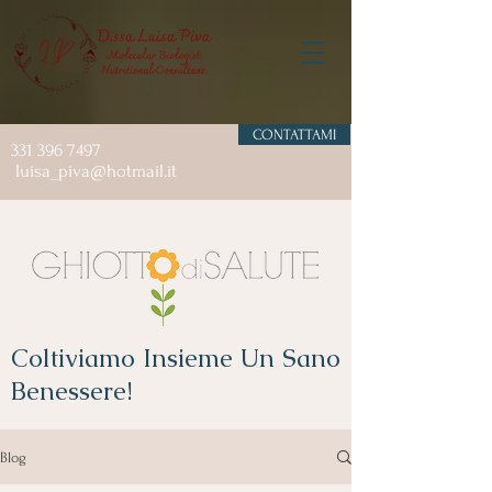
CONTATTAMI
331 396 7497
luisa_piva@hotmail.it
Coltiviamo Insieme Un Sano
Benessere!
Blog