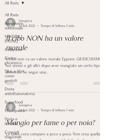
All Posts
All Posts
luisapiva
Benessere
24 feb 2022
Tempo di lettura: 2 min
intestinale
Il cibo NON ha un valore
MINDFULL
EATING
morale
Colazione
Carico
Il cibo non va un valore morale Eppure: GIUDICHIAMO
glicemico
noi stessi e gli altri dopo aver mangiato un certo tipo di
Sfizi e Vizi:
alimento. Se segui una...
come
gestirli
Dieta
antinfiammatoria
Superfood
luisapiva
Menopausa
24 feb 2022
Tempo di lettura: 1 min
Dieta e
Mangio per fame o per noia?
fertilità
Consigli
La fame vera compare a poco a poco. Non crea quella
stagionali