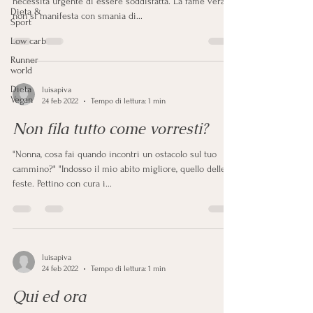
necessità urgente di essere soddisfatta. La fame vera
Dieta &
non si manifesta con smania di...
Sport
Low carb
Runner
world
Dieta
luisapiva
Vegan
24 feb 2022
Tempo di lettura: 1 min
Non fila tutto come vorresti?
"Nonna, cosa fai quando incontri un ostacolo sul tuo
cammino?" "Indosso il mio abito migliore, quello delle
feste. Pettino con cura i...
luisapiva
24 feb 2022
Tempo di lettura: 1 min
Qui ed ora